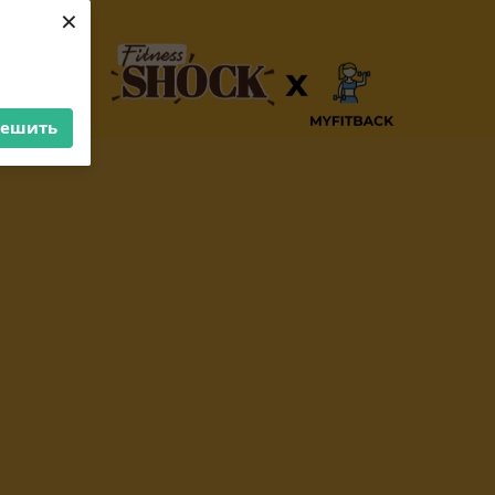
×
решить