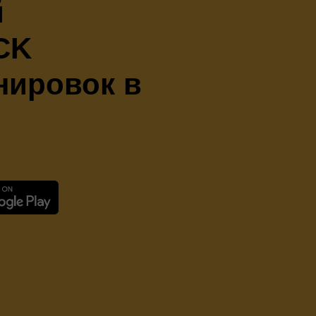
й
CK
нировок в