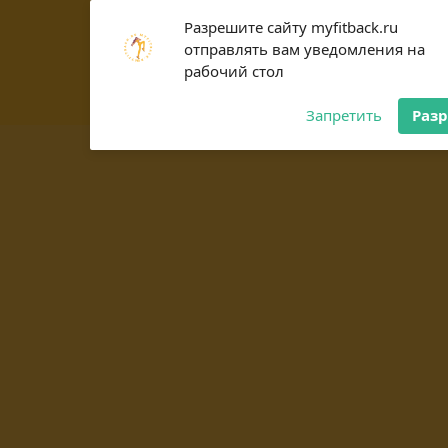
Subscribe to our
Разрешите сайту myfitback.ru
notifications!
отправлять вам уведомления на
To enable permission prompts, click
рабочий стол
on the notification icon
Запретить
Раз