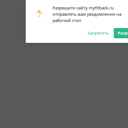
Subscribe to our
Разрешите сайту myfitback.ru
notifications!
отправлять вам уведомления на
To enable permission prompts, click
рабочий стол
on the notification icon
Запретить
Раз