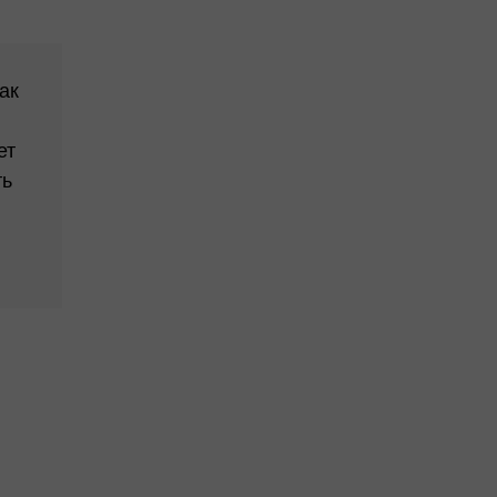
ак
ет
ть