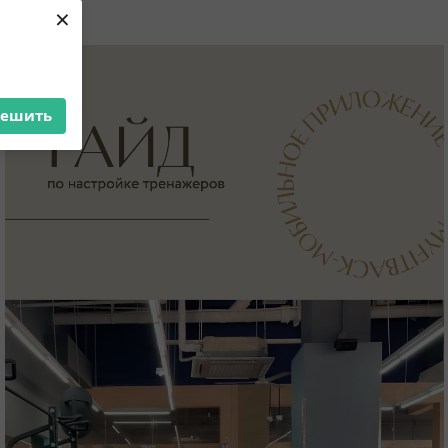
×
решить