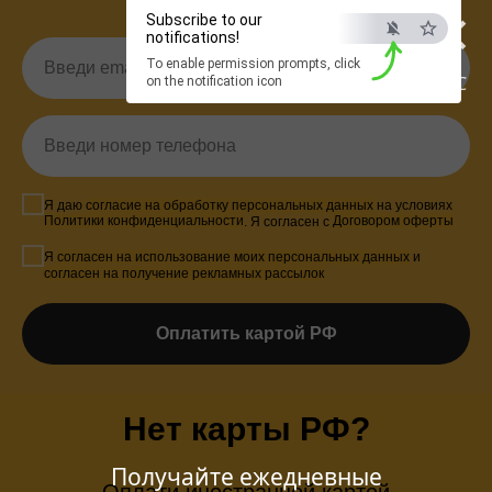
×
Subscribe to our
notifications!
To enable permission prompts, click
ESC
on the notification icon
Я даю
согласие на обработку персональных данных
на условиях
Политики конфиденциальности
. Я согласен с
Договором оферты
Я
согласен на использование моих персональных данных
и
согласен на получение рекламных рассылок
Оплатить картой РФ
Нет карты РФ?
Получайте ежедневные