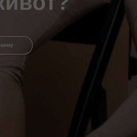
живот?
рамму