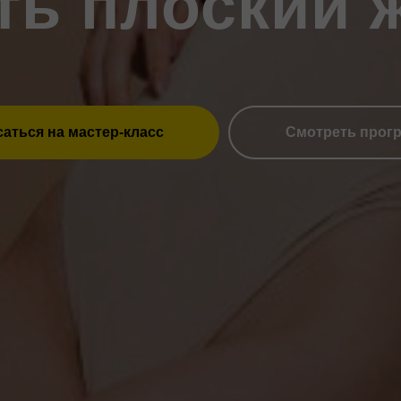
ть плоский 
аться на мастер-класс
Смотреть прог