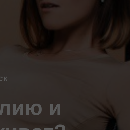
СК
алию и