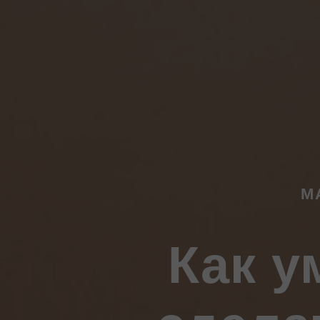
М
Как у