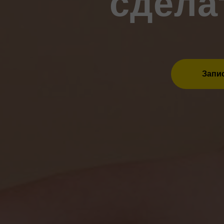
сдела
Запис