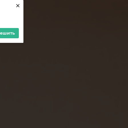
×
решить