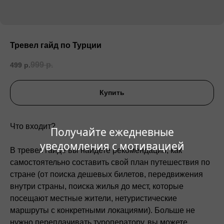
Тревел гайд по Турции
999
р.
499
р.
Купить
Что входит?
Получайте ежедневные
уведомления с мотивацией
В тревел гайде вы найдете рекомендации, как
самостоятельно составить свой план путешествия по
стране (от поиска дешевых билетов, передвижения
внутри страны, поиска жилья до мест, которые
посещают местные жители, нетуристические
маршруты с конкретными локациями). Больше не
нужно переплачивать туроператору, вы можете