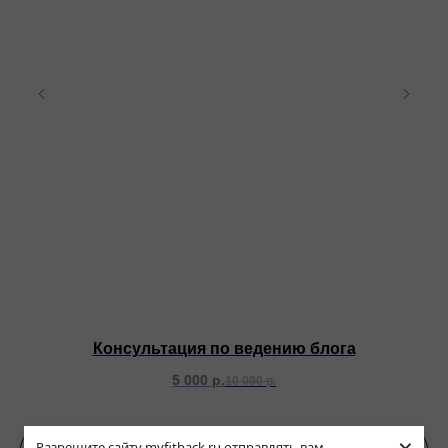
Консультация по ведению блога
5 000
р.
10 000
р.
Подробнее
Разрешите сайту myfitback.ru отправлять вам