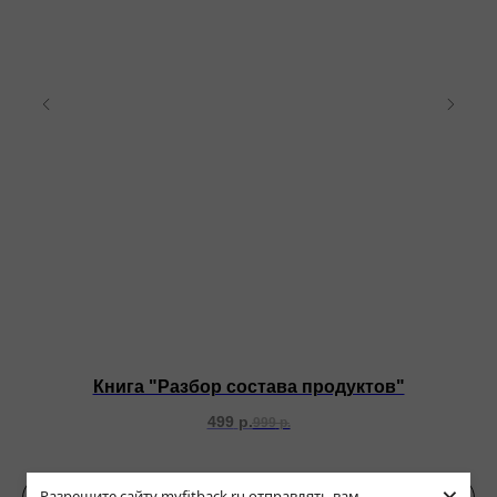
Книга "Разбор состава продуктов"
499
р.
999
р.
Подробнее
Разрешите сайту myfitback.ru отправлять вам