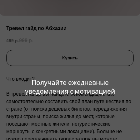
Тревел гайд по Абхазии
999
р.
499
р.
Купить
Что входит?
Получайте ежедневные
уведомления с мотивацией
В тревел гайде вы найдете рекомендации, как
самостоятельно составить свой план путешествия по
стране (от поиска дешевых билетов, передвижения
внутри страны, поиска жилья до мест, которые
посещают местные жители, нетуристические
маршруты с конкретными локациями). Больше не
нужно переплачивать туроператору, вы можете