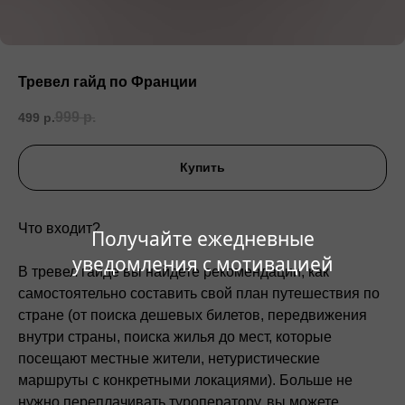
Тревел гайд по Франции
999
р.
499
р.
Купить
Что входит?
Получайте ежедневные
уведомления с мотивацией
В тревел гайде вы найдете рекомендации, как
самостоятельно составить свой план путешествия по
стране (от поиска дешевых билетов, передвижения
внутри страны, поиска жилья до мест, которые
посещают местные жители, нетуристические
маршруты с конкретными локациями). Больше не
нужно переплачивать туроператору, вы можете