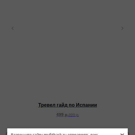
Тревел гайд по Испании
499
р.
999
р.
Подробнее
Разрешите сайту myfitback.ru отправлять вам