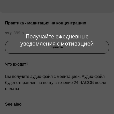
Практика - медитация на концентрацию
399
р.
99
р.
Получайте ежедневные
уведомления с мотивацией
Купить
Что входит?
Вы получите аудио-файл с медитацией. Аудио-файл
будет отправлен на почту в течение 24 ЧАСОВ после
оплаты
See also